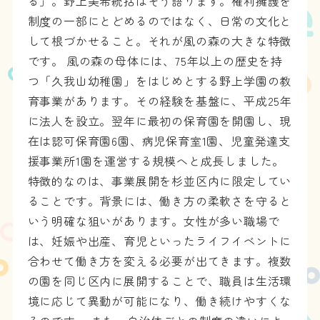
る」。野上美希統括はそう語ります。権利擁護を
制度の一部にとどめるのではなく、日常の文化と
して根づかせること。それが風の森の大きな特徴
です。 風の森の母体には、75年以上の歴史を持
つ「久我山幼稚園」をはじめとする野上学園の教
育事業があります。その経験を基盤に、平成25年
に法人を設立。翌年に最初の保育園を開園し、現
在は認可保育園6園、病児保育室1園、児童発達支
援事業所1園を運営する規模へと成長しました。
特徴的なのは、事業展開を杉並区内に限定してい
ることです。背景には、働き方の柔軟さを守ると
いう明確な狙いがあります。女性が多い職場で
は、妊娠や出産、育児といったライフイベントに
合わせて働き方を変える必要が出てきます。複数
の園を同じ区内に展開することで、職員は生活環
境に応じて異動が可能になり、働き続けやすくな