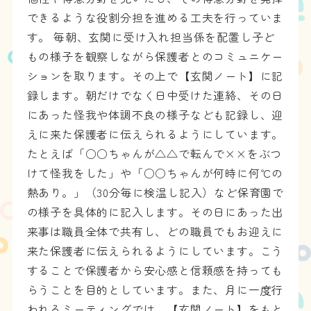
できるような役割分担を進める工夫を行っていま
す。 毎朝、玄関に受け入れ担当係を配置し子ど
もの様子を観察しながら保護者とのコミュニケー
ションを取ります。その上で【玄関ノート】に記
録します。朝だけでなく日中受けた連絡、その日
にあった怪我や体調不良の様子なども記録し、迎
えに来た保護者に伝えられるようにしています。
たとえば「○○ちゃんが△△で転んで××をぶつ
けて怪我をした」や「○○ちゃんが何時に何℃の
熱あり。」（30分毎に検温し記入）など保育園で
の様子を具体的に記入します。その日にあった出
来事は職員全体で共有し、どの職員でもお迎えに
来た保護者に伝えられるようにしています。こう
することで保護者から安心感と信頼感を持っても
らうことを目的としています。また、月に一度行
われるミーティングでは、【玄関ノート】をもと