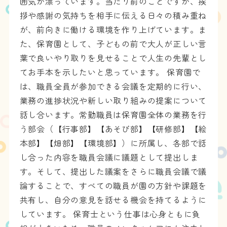
囲気が漂っています。当たり前のことですが、挨
拶や感謝の気持ちを相手に伝える日々の積み重ね
が、前向きに働ける環境を作り上げています。ま
た、保育園として、子どもの前で大人が正しい言
葉で良いやり取りを見せることで人生の先輩とし
てお手本を示したいと思っています。 保育園で
は、職員全員が参加できる会議を定期的に行い、
業務の進捗状況や新しい取り組みの提案について
話し合います。常勤職員は保育園全体の業務を行
う部会（【行事部】【あそび部】【研修部】【絵
本部】【畑部】【環境部】）に所属し、各部で話
し合った内容を職員会議に議題として提出しま
す。そして、提出した議案をさらに職員会議で議
論することで、すべての職員が園の方針や課題を
共有し、自分の意見を話せる機会を持てるように
しています。 保育士という仕事は心身ともに負