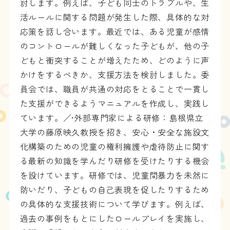
討します。例えば、子ども同士のトラブルや、生
活ルールに関する問題が発生した際、具体的な対
応策を話し合います。最近では、ある児童が感情
のコントロールが難しくなった子どもが、他の子
どもと衝突することが増えたため、どのように声
かけをするべきか、支援方法を検討しました。委
員会では、職員が共通の対応をとることで一貫し
た支援ができるようマニュアルを作成し、実践し
ています。／•外部専門家による研修：島根県立
大学の藤原映久教授を招き、安心・安全な施設文
化構築のための児童の権利擁護や虐待防止に関す
る最新の知識を学んだり研修を受けたりする機会
を設けています。研修では、児童間暴力を未然に
防いだり、子どもの自己表現を促したりするため
の具体的な支援技術について学びます。例えば、
過去の事例をもとにしたロールプレイを実施し、