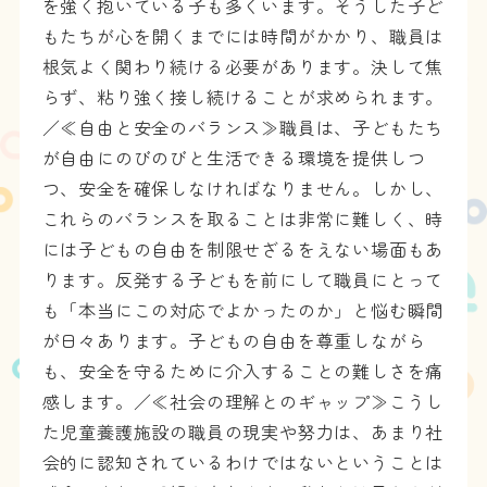
を強く抱いている子も多くいます。そうした子ど
もたちが心を開くまでには時間がかかり、職員は
根気よく関わり続ける必要があります。決して焦
らず、粘り強く接し続けることが求められます。
／≪自由と安全のバランス≫職員は、子どもたち
が自由にのびのびと生活できる環境を提供しつ
つ、安全を確保しなければなりません。しかし、
これらのバランスを取ることは非常に難しく、時
には子どもの自由を制限せざるをえない場面もあ
ります。反発する子どもを前にして職員にとって
も「本当にこの対応でよかったのか」と悩む瞬間
が日々あります。子どもの自由を尊重しながら
も、安全を守るために介入することの難しさを痛
感します。／≪社会の理解とのギャップ≫こうし
た児童養護施設の職員の現実や努力は、あまり社
会的に認知されているわけではないということは